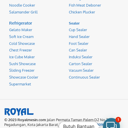
Noodle Cooker
Fish Meat Deboner
Salamander Grill
Chicken Plucker
Refrigerator
Sealer
Gelato Maker
Cup Sealer
Soft Ice Cream
Hand Sealer
Cold Showcase
Foot Sealer
Chest Freezer
Can Sealer
Ice Cube Maker
Induksi Sealer
Sushi Showcase
Carton Sealer
Sliding Freezer
Vacuum Sealer
Showcase Cooler
Continuous Sealer
Supermarket
© 2023 Royalmesin.com
Jalan Permata Taman Palem D2 No.27
1
Pegadungan, Kota Jakarta Barat, DKI Jakarta. Call:
021.2309.5266
/
Butuh Bantuan