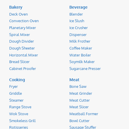
Bakery
Beverage
Deck Oven
Blender
Convection Oven
Ice Slush
Planetary Mixer
Ice Crusher
Spiral Mixer
Dispenser
Dough Divider
Milk Frother
Dough Sheeter
Coffee Maker
Horizontal Mixer
Water Boiler
Bread Slicer
Soymilk Maker
Cabinet Proofer
Sugarcane Presser
Cooking
Meat
Fryer
Bone Saw
Griddle
Meat Grinder
Steamer
Meat Cutter
Range Stove
Meat Slicer
Wok Stove
Meatball Former
Smokeless Grill
Bowl Cutter
Rotisseries
Sausage Stuffer