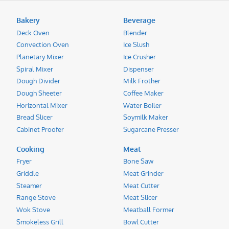
Bakery
Beverage
Deck Oven
Blender
Convection Oven
Ice Slush
Planetary Mixer
Ice Crusher
Spiral Mixer
Dispenser
Dough Divider
Milk Frother
Dough Sheeter
Coffee Maker
Horizontal Mixer
Water Boiler
Bread Slicer
Soymilk Maker
Cabinet Proofer
Sugarcane Presser
Cooking
Meat
Fryer
Bone Saw
Griddle
Meat Grinder
Steamer
Meat Cutter
Range Stove
Meat Slicer
Wok Stove
Meatball Former
Smokeless Grill
Bowl Cutter